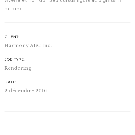
viverra et non dui. Sed cursus ligula ac dignissim
rutrum.
CLIENT:
Harmony ABC Inc.
JOB TYPE:
Rendering
DATE:
2 décembre 2016