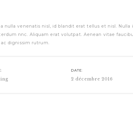
 nulla venenatis nisl, id blandit erat tellus et nisl. Nul
terdum nnc. Aliquam erat volutpat. Aenean vitae faucibus
a ac dignissim rutrum.
:
DATE:
ing
2 décembre 2016